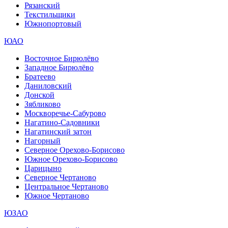
Рязанский
Текстильщики
Южнопортовый
ЮАО
Восточное Бирюлёво
Западное Бирюлёво
Братеево
Даниловский
Донской
Зябликово
Москворечье-Сабурово
Нагатино-Садовники
Нагатинский затон
Нагорный
Северное Орехово-Борисово
Южное Орехово-Борисово
Царицыно
Северное Чертаново
Центральное Чертаново
Южное Чертаново
ЮЗАО