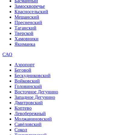
Басманный
Замоскворечье
Красносельский
Мещанский
Пресненский
Таганский
Тверской
Хамовники
Якиманка
САО
Аэропорт
Беговой
Бескудниковский
Войковский
Головинский
Восточное Дегунино
Западное Дегунино
Дмитровский
Коптево
Левобережный
Молжаниновский
Савёловский
Сокол