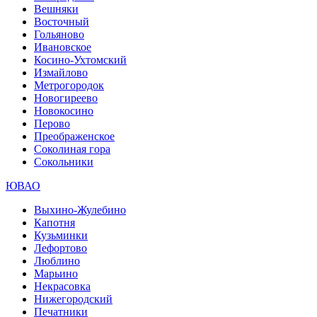
Вешняки
Восточный
Гольяново
Ивановское
Косино-Ухтомский
Измайлово
Метрогородок
Новогиреево
Новокосино
Перово
Преображенское
Соколиная гора
Сокольники
ЮВАО
Выхино-Жулебино
Капотня
Кузьминки
Лефортово
Люблино
Марьино
Некрасовка
Нижегородский
Печатники