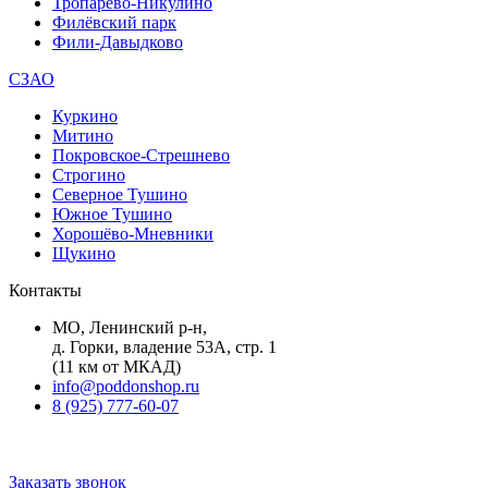
Тропарёво-Никулино
Филёвский парк
Фили-Давыдково
СЗАО
Куркино
Митино
Покровское-Стрешнево
Строгино
Северное Тушино
Южное Тушино
Хорошёво-Мневники
Щукино
Контакты
МО, Ленинский р-н,
д. Горки, владение 53А, стр. 1
(11 км от МКАД)
info@poddonshop.ru
8 (925) 777-60-07
Заказать звонок