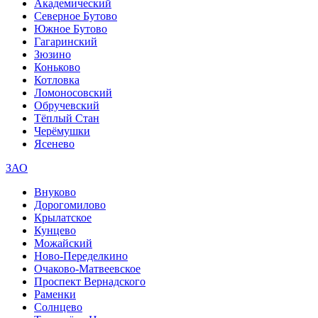
Академический
Северное Бутово
Южное Бутово
Гагаринский
Зюзино
Коньково
Котловка
Ломоносовский
Обручевский
Тёплый Стан
Черёмушки
Ясенево
ЗАО
Внуково
Дорогомилово
Крылатское
Кунцево
Можайский
Ново-Переделкино
Очаково-Матвеевское
Проспект Вернадского
Раменки
Солнцево