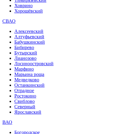
Тимирязевский
Ховрино
Хорошёвский
СВАО
Алексеевский
Алтуфьевский
Бабушкинский
Бибирево
Бутырский
Лианозово
Лосиноостровский
Марфино
Марьина роща
Медведково
Останкинский
Отрадное
Ростокино
Свиблово
Северный
Ярославский
ВАО
Богородское