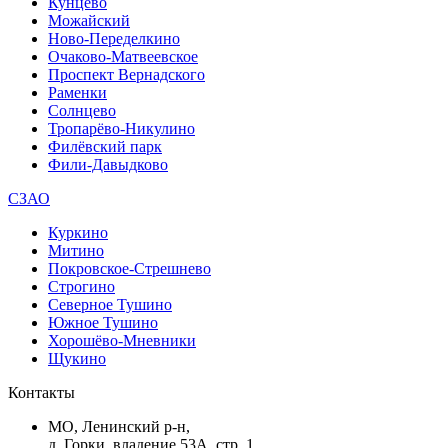
Кунцево
Можайский
Ново-Переделкино
Очаково-Матвеевское
Проспект Вернадского
Раменки
Солнцево
Тропарёво-Никулино
Филёвский парк
Фили-Давыдково
СЗАО
Куркино
Митино
Покровское-Стрешнево
Строгино
Северное Тушино
Южное Тушино
Хорошёво-Мневники
Щукино
Контакты
МО, Ленинский р-н,
д. Горки, владение 53А, стр. 1