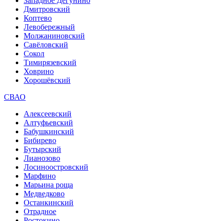
Западное Дегунино
Дмитровский
Коптево
Левобережный
Молжаниновский
Савёловский
Сокол
Тимирязевский
Ховрино
Хорошёвский
СВАО
Алексеевский
Алтуфьевский
Бабушкинский
Бибирево
Бутырский
Лианозово
Лосиноостровский
Марфино
Марьина роща
Медведково
Останкинский
Отрадное
Ростокино