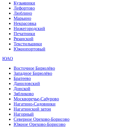
Кузьминки
Лефортово
Люблино
Марьино
Некрасовка
Нижегородский
Печатники
Рязанский
Текстильщики
Южнопортовый
ЮАО
Восточное Бирюлёво
Западное Бирюлёво
Братеево
Даниловский
Донской
Зябликово
Москворечье-Сабурово
Нагатино-Садовники
Нагатинский затон
Нагорный
Северное Орехово-Борисово
Южное Орехово-Борисово