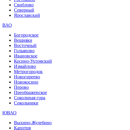
Свиблово
Северный
Ярославский
ВАО
Богородское
Вешняки
Восточный
Гольяново
Ивановское
Косино-Ухтомский
Измайлово
Метрогородок
Новогиреево
Новокосино
Перово
Преображенское
Соколиная гора
Сокольники
ЮВАО
Выхино-Жулебино
Капотня