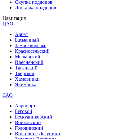
Скупка поддонов
Доставка поддонов
Навигация
ЦАО
Арбат
Басманный
Замоскворечье
Красносельский
Мещанский
Пресненский
Таганский
Тверской
Хамовники
Якиманка
САО
Аэропорт
Беговой
Бескудниковский
Войковский
Головинский
Восточное Дегунино