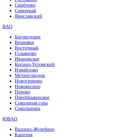
Свиблово
Северный
Ярославский
ВАО
Богородское
Вешняки
Восточный
Гольяново
Ивановское
Косино-Ухтомский
Измайлово
Метрогородок
Новогиреево
Новокосино
Перово
Преображенское
Соколиная гора
Сокольники
ЮВАО
Выхино-Жулебино
Капотня