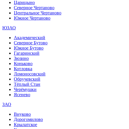
Царицыно
Северное Чертаново
Центральное Чертаново
Южное Чертаново
ЮЗАО
Академический
Северное Бутово
Южное Бутово
Гагаринский
Зюзино
Коньково
Котловка
Ломоносовский
Обручевский
Тёплый Стан
Черёмушки
Ясенево
ЗАО
Внуково
Дорогомилово
Крылатское