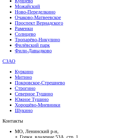
Кунцево
Можайский
Ново-Переделкино
Очаково-Матвеевское
Проспект Вернадского
Раменки
Солнцево
Тропарёво-Никулино
Филёвский парк
Фили-Давыдково
СЗАО
Куркино
Митино
Покровское-Стрешнево
Строгино
Северное Тушино
Южное Тушино
Хорошёво-Мневники
Щукино
Контакты
МО, Ленинский р-н,
д. Горки, владение 53А, стр. 1