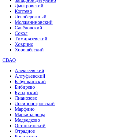
Западное Дегунино
Дмитровский
Коптево
Левобережный
Молжаниновский
Савёловский
Сокол
Тимирязевский
Ховрино
Хорошёвский
СВАО
Алексеевский
Алтуфьевский
Бабушкинский
Бибирево
Бутырский
Лианозово
Лосиноостровский
Марфино
Марьина роща
Медведково
Останкинский
Отрадное
Ростокино