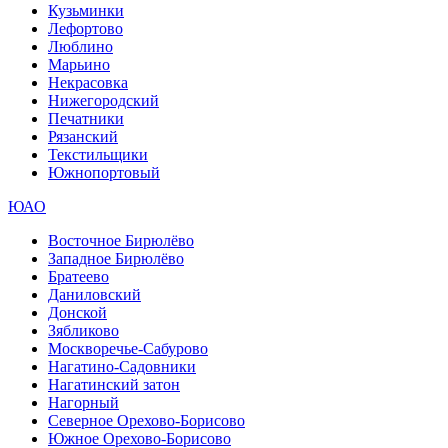
Кузьминки
Лефортово
Люблино
Марьино
Некрасовка
Нижегородский
Печатники
Рязанский
Текстильщики
Южнопортовый
ЮАО
Восточное Бирюлёво
Западное Бирюлёво
Братеево
Даниловский
Донской
Зябликово
Москворечье-Сабурово
Нагатино-Садовники
Нагатинский затон
Нагорный
Северное Орехово-Борисово
Южное Орехово-Борисово