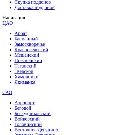
Скупка поддонов
Доставка поддонов
Навигация
ЦАО
Арбат
Басманный
Замоскворечье
Красносельский
Мещанский
Пресненский
Таганский
Тверской
Хамовники
Якиманка
САО
Аэропорт
Беговой
Бескудниковский
Войковский
Головинский
Восточное Дегунино