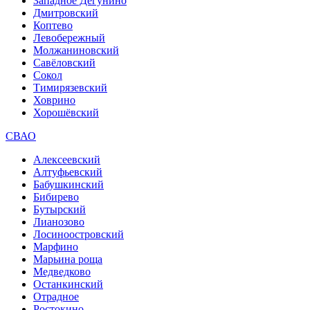
Западное Дегунино
Дмитровский
Коптево
Левобережный
Молжаниновский
Савёловский
Сокол
Тимирязевский
Ховрино
Хорошёвский
СВАО
Алексеевский
Алтуфьевский
Бабушкинский
Бибирево
Бутырский
Лианозово
Лосиноостровский
Марфино
Марьина роща
Медведково
Останкинский
Отрадное
Ростокино