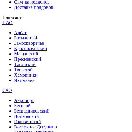
Скупка поддонов
Доставка поддонов
Навигация
ЦАО
Арбат
Басманный
Замоскворечье
Красносельский
Мещанский
Пресненский
Таганский
Тверской
Хамовники
Якиманка
САО
Аэропорт
Беговой
Бескудниковский
Войковский
Головинский
Восточное Дегунино