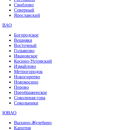
Свиблово
Северный
Ярославский
ВАО
Богородское
Вешняки
Восточный
Гольяново
Ивановское
Косино-Ухтомский
Измайлово
Метрогородок
Новогиреево
Новокосино
Перово
Преображенское
Соколиная гора
Сокольники
ЮВАО
Выхино-Жулебино
Капотня