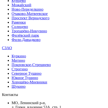
Кунцево
Можайский
Ново-Переделкино
Очаково-Матвеевское
Проспект Вернадского
Раменки
Солнцево
Тропарёво-Никулино
Филёвский парк
Фили-Давыдково
СЗАО
Куркино
Митино
Покровское-Стрешнево
Строгино
Северное Тушино
Южное Тушино
Хорошёво-Мневники
Щукино
Контакты
МО, Ленинский р-н,
д. Горки, владение 53А, стр. 1