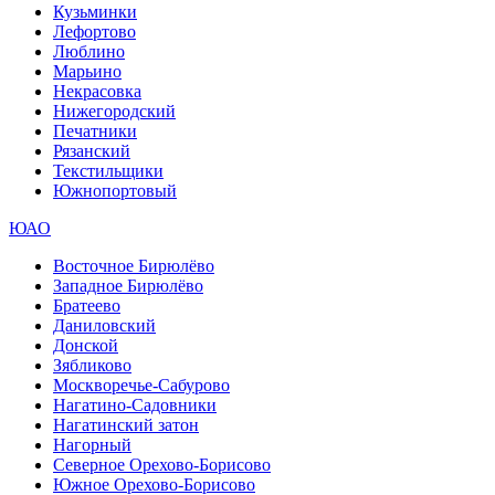
Кузьминки
Лефортово
Люблино
Марьино
Некрасовка
Нижегородский
Печатники
Рязанский
Текстильщики
Южнопортовый
ЮАО
Восточное Бирюлёво
Западное Бирюлёво
Братеево
Даниловский
Донской
Зябликово
Москворечье-Сабурово
Нагатино-Садовники
Нагатинский затон
Нагорный
Северное Орехово-Борисово
Южное Орехово-Борисово