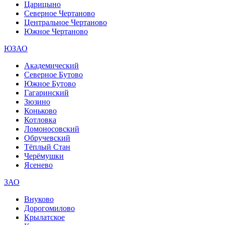
Царицыно
Северное Чертаново
Центральное Чертаново
Южное Чертаново
ЮЗАО
Академический
Северное Бутово
Южное Бутово
Гагаринский
Зюзино
Коньково
Котловка
Ломоносовский
Обручевский
Тёплый Стан
Черёмушки
Ясенево
ЗАО
Внуково
Дорогомилово
Крылатское