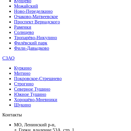
Кунцево
Можайский
Ново-Переделкино
Очаково-Матвеевское
Проспект Вернадского
Раменки
Солнцево
Тропарёво-Никулино
Филёвский парк
Фили-Давыдково
СЗАО
Куркино
Митино
Покровское-Стрешнево
Строгино
Северное Тушино
Южное Тушино
Хорошёво-Мневники
Щукино
Контакты
МО, Ленинский р-н,
д. Горки, владение 53А, стр. 1