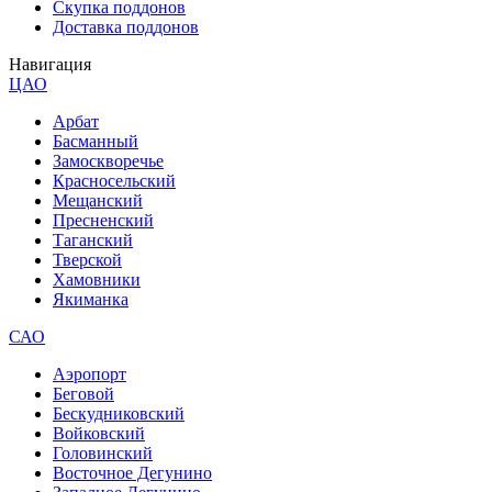
Скупка поддонов
Доставка поддонов
Навигация
ЦАО
Арбат
Басманный
Замоскворечье
Красносельский
Мещанский
Пресненский
Таганский
Тверской
Хамовники
Якиманка
САО
Аэропорт
Беговой
Бескудниковский
Войковский
Головинский
Восточное Дегунино