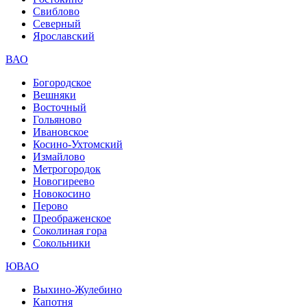
Свиблово
Северный
Ярославский
ВАО
Богородское
Вешняки
Восточный
Гольяново
Ивановское
Косино-Ухтомский
Измайлово
Метрогородок
Новогиреево
Новокосино
Перово
Преображенское
Соколиная гора
Сокольники
ЮВАО
Выхино-Жулебино
Капотня