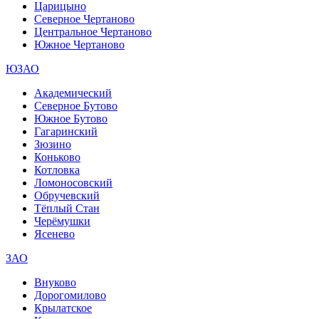
Царицыно
Северное Чертаново
Центральное Чертаново
Южное Чертаново
ЮЗАО
Академический
Северное Бутово
Южное Бутово
Гагаринский
Зюзино
Коньково
Котловка
Ломоносовский
Обручевский
Тёплый Стан
Черёмушки
Ясенево
ЗАО
Внуково
Дорогомилово
Крылатское