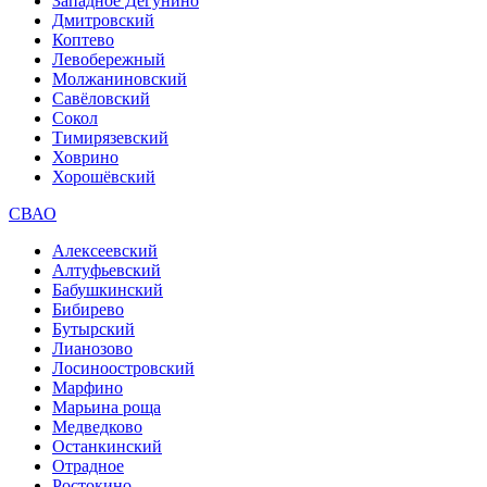
Западное Дегунино
Дмитровский
Коптево
Левобережный
Молжаниновский
Савёловский
Сокол
Тимирязевский
Ховрино
Хорошёвский
СВАО
Алексеевский
Алтуфьевский
Бабушкинский
Бибирево
Бутырский
Лианозово
Лосиноостровский
Марфино
Марьина роща
Медведково
Останкинский
Отрадное
Ростокино