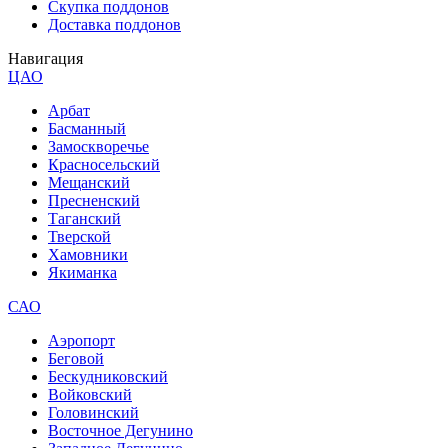
Скупка поддонов
Доставка поддонов
Навигация
ЦАО
Арбат
Басманный
Замоскворечье
Красносельский
Мещанский
Пресненский
Таганский
Тверской
Хамовники
Якиманка
САО
Аэропорт
Беговой
Бескудниковский
Войковский
Головинский
Восточное Дегунино