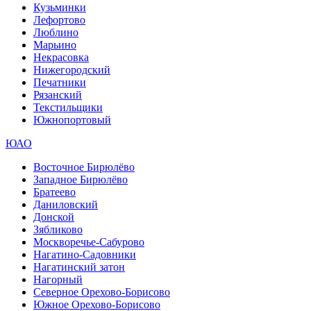
Кузьминки
Лефортово
Люблино
Марьино
Некрасовка
Нижегородский
Печатники
Рязанский
Текстильщики
Южнопортовый
ЮАО
Восточное Бирюлёво
Западное Бирюлёво
Братеево
Даниловский
Донской
Зябликово
Москворечье-Сабурово
Нагатино-Садовники
Нагатинский затон
Нагорный
Северное Орехово-Борисово
Южное Орехово-Борисово