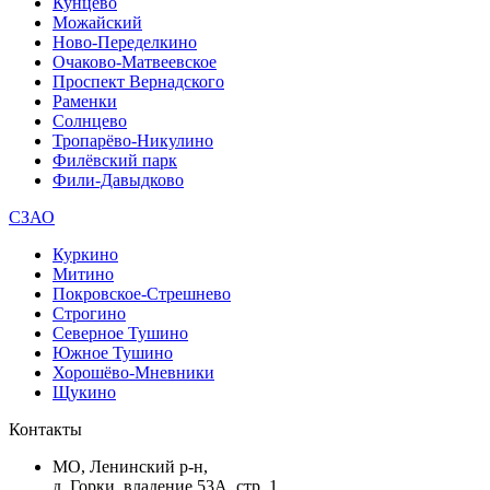
Кунцево
Можайский
Ново-Переделкино
Очаково-Матвеевское
Проспект Вернадского
Раменки
Солнцево
Тропарёво-Никулино
Филёвский парк
Фили-Давыдково
СЗАО
Куркино
Митино
Покровское-Стрешнево
Строгино
Северное Тушино
Южное Тушино
Хорошёво-Мневники
Щукино
Контакты
МО, Ленинский р-н,
д. Горки, владение 53А, стр. 1