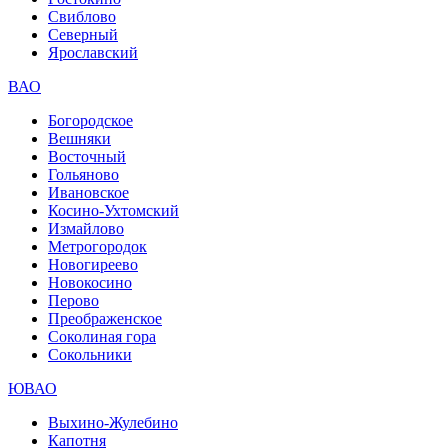
Свиблово
Северный
Ярославский
ВАО
Богородское
Вешняки
Восточный
Гольяново
Ивановское
Косино-Ухтомский
Измайлово
Метрогородок
Новогиреево
Новокосино
Перово
Преображенское
Соколиная гора
Сокольники
ЮВАО
Выхино-Жулебино
Капотня