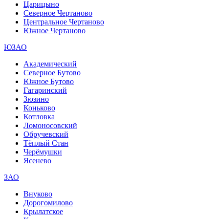
Царицыно
Северное Чертаново
Центральное Чертаново
Южное Чертаново
ЮЗАО
Академический
Северное Бутово
Южное Бутово
Гагаринский
Зюзино
Коньково
Котловка
Ломоносовский
Обручевский
Тёплый Стан
Черёмушки
Ясенево
ЗАО
Внуково
Дорогомилово
Крылатское