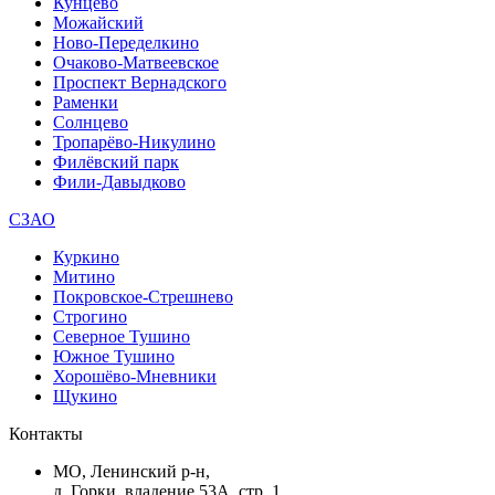
Кунцево
Можайский
Ново-Переделкино
Очаково-Матвеевское
Проспект Вернадского
Раменки
Солнцево
Тропарёво-Никулино
Филёвский парк
Фили-Давыдково
СЗАО
Куркино
Митино
Покровское-Стрешнево
Строгино
Северное Тушино
Южное Тушино
Хорошёво-Мневники
Щукино
Контакты
МО, Ленинский р-н,
д. Горки, владение 53А, стр. 1