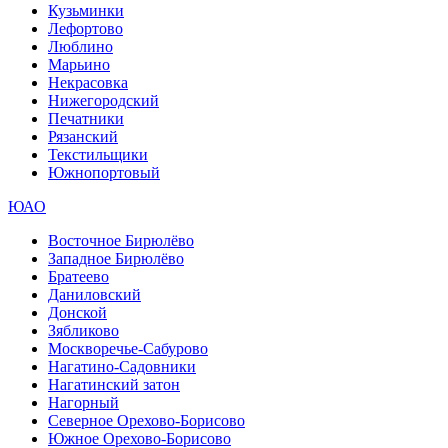
Кузьминки
Лефортово
Люблино
Марьино
Некрасовка
Нижегородский
Печатники
Рязанский
Текстильщики
Южнопортовый
ЮАО
Восточное Бирюлёво
Западное Бирюлёво
Братеево
Даниловский
Донской
Зябликово
Москворечье-Сабурово
Нагатино-Садовники
Нагатинский затон
Нагорный
Северное Орехово-Борисово
Южное Орехово-Борисово