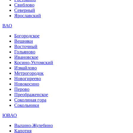
Свиблово
Северный
Ярославский
ВАО
Богородское
Вешняки
Восточный
Гольяново
Ивановское
Косино-Ухтомский
Измайлово
Метрогородок
Новогиреево
Новокосино
Перово
Преображенское
Соколиная гора
Сокольники
ЮВАО
Выхино-Жулебино
Капотня