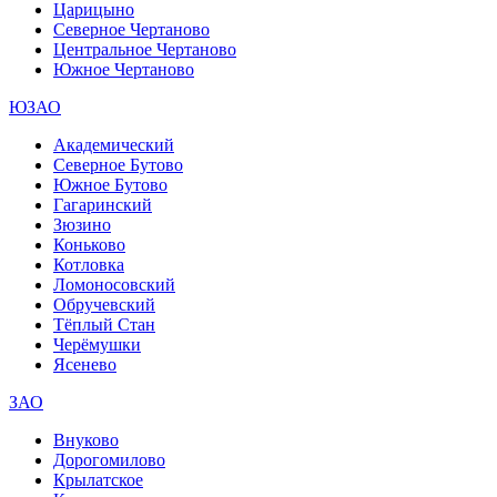
Царицыно
Северное Чертаново
Центральное Чертаново
Южное Чертаново
ЮЗАО
Академический
Северное Бутово
Южное Бутово
Гагаринский
Зюзино
Коньково
Котловка
Ломоносовский
Обручевский
Тёплый Стан
Черёмушки
Ясенево
ЗАО
Внуково
Дорогомилово
Крылатское