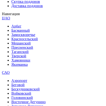
Скупка поддонов
Доставка поддонов
Навигация
ЦАО
Арбат
Басманный
Замоскворечье
Красносельский
Мещанский
Пресненский
Таганский
Тверской
Хамовники
Якиманка
САО
Аэропорт
Беговой
Бескудниковский
Войковский
Головинский
Восточное Дегунино