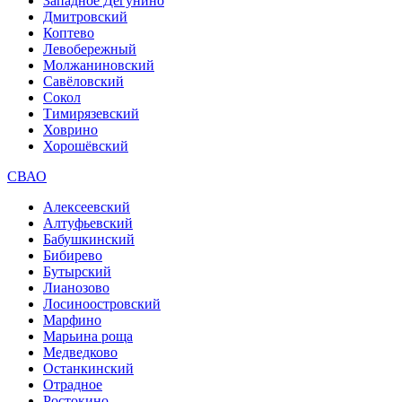
Западное Дегунино
Дмитровский
Коптево
Левобережный
Молжаниновский
Савёловский
Сокол
Тимирязевский
Ховрино
Хорошёвский
СВАО
Алексеевский
Алтуфьевский
Бабушкинский
Бибирево
Бутырский
Лианозово
Лосиноостровский
Марфино
Марьина роща
Медведково
Останкинский
Отрадное
Ростокино