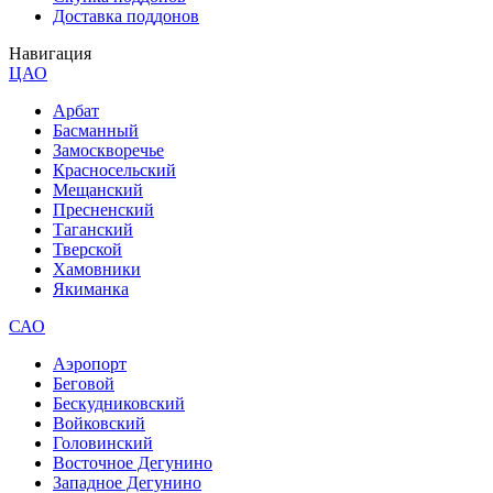
Доставка поддонов
Навигация
ЦАО
Арбат
Басманный
Замоскворечье
Красносельский
Мещанский
Пресненский
Таганский
Тверской
Хамовники
Якиманка
САО
Аэропорт
Беговой
Бескудниковский
Войковский
Головинский
Восточное Дегунино
Западное Дегунино