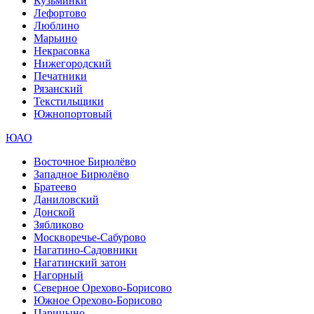
Кузьминки
Лефортово
Люблино
Марьино
Некрасовка
Нижегородский
Печатники
Рязанский
Текстильщики
Южнопортовый
ЮАО
Восточное Бирюлёво
Западное Бирюлёво
Братеево
Даниловский
Донской
Зябликово
Москворечье-Сабурово
Нагатино-Садовники
Нагатинский затон
Нагорный
Северное Орехово-Борисово
Южное Орехово-Борисово
Царицыно