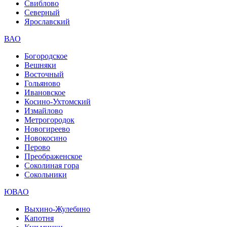
Свиблово
Северный
Ярославский
ВАО
Богородское
Вешняки
Восточный
Гольяново
Ивановское
Косино-Ухтомский
Измайлово
Метрогородок
Новогиреево
Новокосино
Перово
Преображенское
Соколиная гора
Сокольники
ЮВАО
Выхино-Жулебино
Капотня