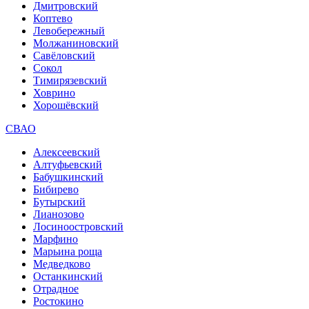
Дмитровский
Коптево
Левобережный
Молжаниновский
Савёловский
Сокол
Тимирязевский
Ховрино
Хорошёвский
СВАО
Алексеевский
Алтуфьевский
Бабушкинский
Бибирево
Бутырский
Лианозово
Лосиноостровский
Марфино
Марьина роща
Медведково
Останкинский
Отрадное
Ростокино