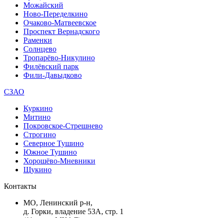
Можайский
Ново-Переделкино
Очаково-Матвеевское
Проспект Вернадского
Раменки
Солнцево
Тропарёво-Никулино
Филёвский парк
Фили-Давыдково
СЗАО
Куркино
Митино
Покровское-Стрешнево
Строгино
Северное Тушино
Южное Тушино
Хорошёво-Мневники
Щукино
Контакты
МО, Ленинский р-н,
д. Горки, владение 53А, стр. 1