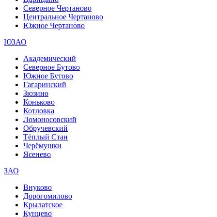
Северное Чертаново
Центральное Чертаново
Южное Чертаново
ЮЗАО
Академический
Северное Бутово
Южное Бутово
Гагаринский
Зюзино
Коньково
Котловка
Ломоносовский
Обручевский
Тёплый Стан
Черёмушки
Ясенево
ЗАО
Внуково
Дорогомилово
Крылатское
Кунцево