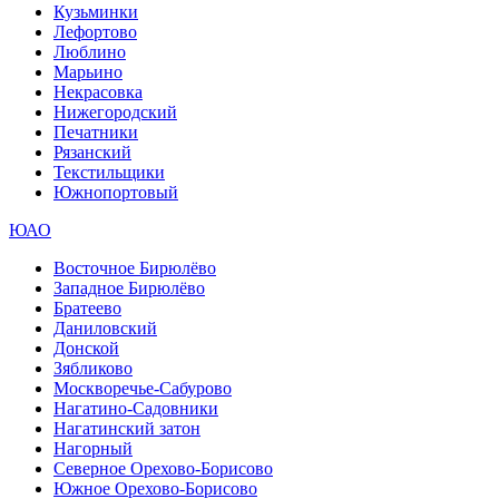
Кузьминки
Лефортово
Люблино
Марьино
Некрасовка
Нижегородский
Печатники
Рязанский
Текстильщики
Южнопортовый
ЮАО
Восточное Бирюлёво
Западное Бирюлёво
Братеево
Даниловский
Донской
Зябликово
Москворечье-Сабурово
Нагатино-Садовники
Нагатинский затон
Нагорный
Северное Орехово-Борисово
Южное Орехово-Борисово