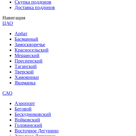
Скупка поддонов
Доставка поддонов
Навигация
ЦАО
Арбат
Басманный
Замоскворечье
Красносельский
Мещанский
Пресненский
Таганский
Тверской
Хамовники
Якиманка
САО
Аэропорт
Беговой
Бескудниковский
Войковский
Головинский
Восточное Дегунино