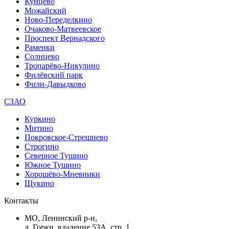
Кунцево
Можайский
Ново-Переделкино
Очаково-Матвеевское
Проспект Вернадского
Раменки
Солнцево
Тропарёво-Никулино
Филёвский парк
Фили-Давыдково
СЗАО
Куркино
Митино
Покровское-Стрешнево
Строгино
Северное Тушино
Южное Тушино
Хорошёво-Мневники
Щукино
Контакты
МО, Ленинский р-н,
д. Горки, владение 53А, стр. 1