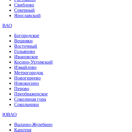
Свиблово
Северный
Ярославский
ВАО
Богородское
Вешняки
Восточный
Гольяново
Ивановское
Косино-Ухтомский
Измайлово
Метрогородок
Новогиреево
Новокосино
Перово
Преображенское
Соколиная гора
Сокольники
ЮВАО
Выхино-Жулебино
Капотня