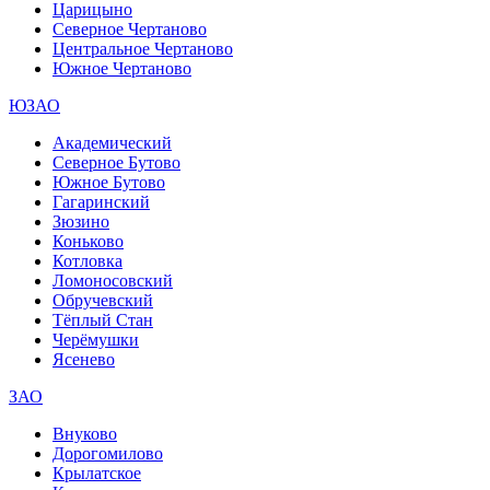
Царицыно
Северное Чертаново
Центральное Чертаново
Южное Чертаново
ЮЗАО
Академический
Северное Бутово
Южное Бутово
Гагаринский
Зюзино
Коньково
Котловка
Ломоносовский
Обручевский
Тёплый Стан
Черёмушки
Ясенево
ЗАО
Внуково
Дорогомилово
Крылатское