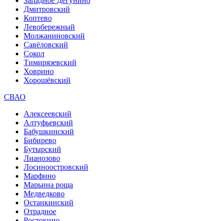
Западное Дегунино
Дмитровский
Коптево
Левобережный
Молжаниновский
Савёловский
Сокол
Тимирязевский
Ховрино
Хорошёвский
СВАО
Алексеевский
Алтуфьевский
Бабушкинский
Бибирево
Бутырский
Лианозово
Лосиноостровский
Марфино
Марьина роща
Медведково
Останкинский
Отрадное
Ростокино