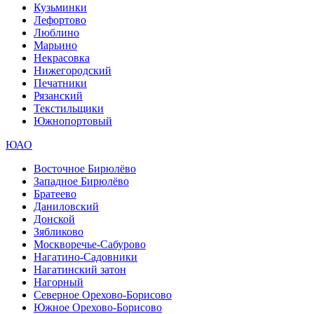
Кузьминки
Лефортово
Люблино
Марьино
Некрасовка
Нижегородский
Печатники
Рязанский
Текстильщики
Южнопортовый
ЮАО
Восточное Бирюлёво
Западное Бирюлёво
Братеево
Даниловский
Донской
Зябликово
Москворечье-Сабурово
Нагатино-Садовники
Нагатинский затон
Нагорный
Северное Орехово-Борисово
Южное Орехово-Борисово