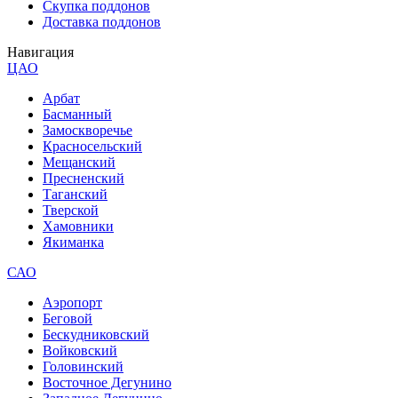
Скупка поддонов
Доставка поддонов
Навигация
ЦАО
Арбат
Басманный
Замоскворечье
Красносельский
Мещанский
Пресненский
Таганский
Тверской
Хамовники
Якиманка
САО
Аэропорт
Беговой
Бескудниковский
Войковский
Головинский
Восточное Дегунино