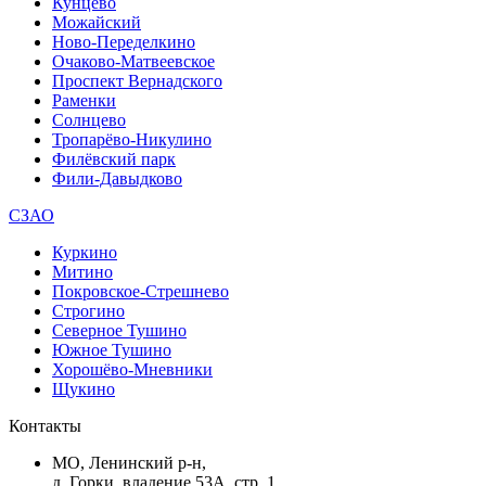
Кунцево
Можайский
Ново-Переделкино
Очаково-Матвеевское
Проспект Вернадского
Раменки
Солнцево
Тропарёво-Никулино
Филёвский парк
Фили-Давыдково
СЗАО
Куркино
Митино
Покровское-Стрешнево
Строгино
Северное Тушино
Южное Тушино
Хорошёво-Мневники
Щукино
Контакты
МО, Ленинский р-н,
д. Горки, владение 53А, стр. 1