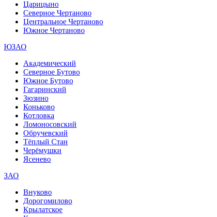
Царицыно
Северное Чертаново
Центральное Чертаново
Южное Чертаново
ЮЗАО
Академический
Северное Бутово
Южное Бутово
Гагаринский
Зюзино
Коньково
Котловка
Ломоносовский
Обручевский
Тёплый Стан
Черёмушки
Ясенево
ЗАО
Внуково
Дорогомилово
Крылатское