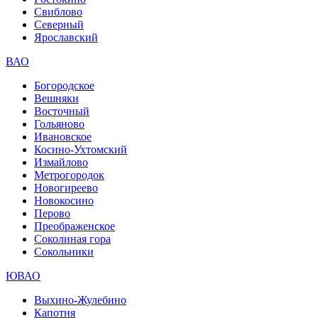
Свиблово
Северный
Ярославский
ВАО
Богородское
Вешняки
Восточный
Гольяново
Ивановское
Косино-Ухтомский
Измайлово
Метрогородок
Новогиреево
Новокосино
Перово
Преображенское
Соколиная гора
Сокольники
ЮВАО
Выхино-Жулебино
Капотня