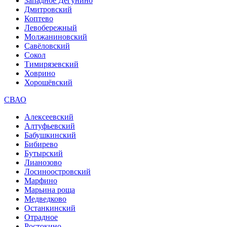
Западное Дегунино
Дмитровский
Коптево
Левобережный
Молжаниновский
Савёловский
Сокол
Тимирязевский
Ховрино
Хорошёвский
СВАО
Алексеевский
Алтуфьевский
Бабушкинский
Бибирево
Бутырский
Лианозово
Лосиноостровский
Марфино
Марьина роща
Медведково
Останкинский
Отрадное
Ростокино