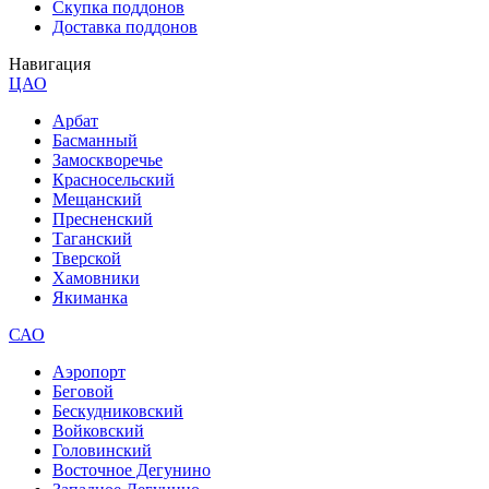
Скупка поддонов
Доставка поддонов
Навигация
ЦАО
Арбат
Басманный
Замоскворечье
Красносельский
Мещанский
Пресненский
Таганский
Тверской
Хамовники
Якиманка
САО
Аэропорт
Беговой
Бескудниковский
Войковский
Головинский
Восточное Дегунино