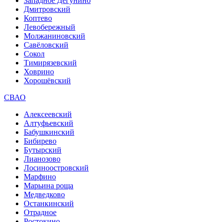
Западное Дегунино
Дмитровский
Коптево
Левобережный
Молжаниновский
Савёловский
Сокол
Тимирязевский
Ховрино
Хорошёвский
СВАО
Алексеевский
Алтуфьевский
Бабушкинский
Бибирево
Бутырский
Лианозово
Лосиноостровский
Марфино
Марьина роща
Медведково
Останкинский
Отрадное
Ростокино