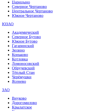
Царицыно
Северное Чертаново
Центральное Чертаново
Южное Чертаново
ЮЗАО
Академический
Северное Бутово
Южное Бутово
Гагаринский
Зюзино
Коньково
Котловка
Ломоносовский
Обручевский
Тёплый Стан
Черёмушки
Ясенево
ЗАО
Внуково
Дорогомилово
Крылатское