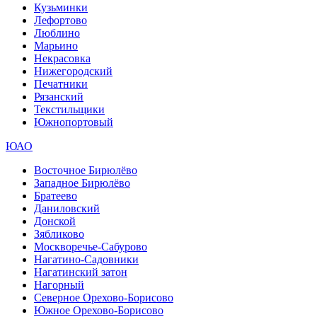
Кузьминки
Лефортово
Люблино
Марьино
Некрасовка
Нижегородский
Печатники
Рязанский
Текстильщики
Южнопортовый
ЮАО
Восточное Бирюлёво
Западное Бирюлёво
Братеево
Даниловский
Донской
Зябликово
Москворечье-Сабурово
Нагатино-Садовники
Нагатинский затон
Нагорный
Северное Орехово-Борисово
Южное Орехово-Борисово