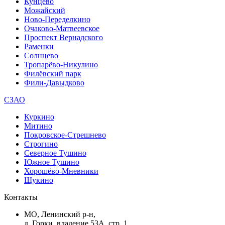
Кунцево
Можайский
Ново-Переделкино
Очаково-Матвеевское
Проспект Вернадского
Раменки
Солнцево
Тропарёво-Никулино
Филёвский парк
Фили-Давыдково
СЗАО
Куркино
Митино
Покровское-Стрешнево
Строгино
Северное Тушино
Южное Тушино
Хорошёво-Мневники
Щукино
Контакты
МО, Ленинский р-н,
д. Горки, владение 53А, стр. 1