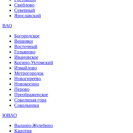
Свиблово
Северный
Ярославский
ВАО
Богородское
Вешняки
Восточный
Гольяново
Ивановское
Косино-Ухтомский
Измайлово
Метрогородок
Новогиреево
Новокосино
Перово
Преображенское
Соколиная гора
Сокольники
ЮВАО
Выхино-Жулебино
Капотня