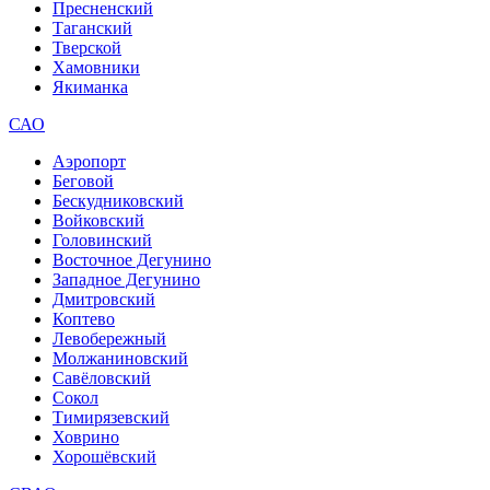
Пресненский
Таганский
Тверской
Хамовники
Якиманка
САО
Аэропорт
Беговой
Бескудниковский
Войковский
Головинский
Восточное Дегунино
Западное Дегунино
Дмитровский
Коптево
Левобережный
Молжаниновский
Савёловский
Сокол
Тимирязевский
Ховрино
Хорошёвский