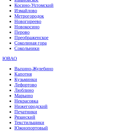
Косино-Ухтомский
Измайлово
Метрогородок
Новогиреево
Новокосино
Перово
Преображенское
Соколиная гора
Сокольники
ЮВАО
Выхино-Жулебино
Капотня
Кузьминки
Лефортово
Люблино
Марьино
Некрасовка
Нижегородский
Печатники
Рязанский
Текстильщики
Южнопортовый