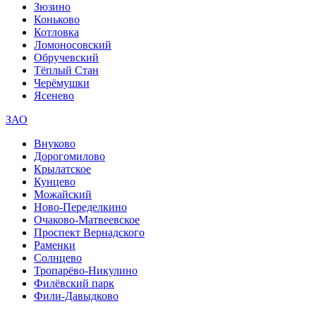
Зюзино
Коньково
Котловка
Ломоносовский
Обручевский
Тёплый Стан
Черёмушки
Ясенево
ЗАО
Внуково
Дорогомилово
Крылатское
Кунцево
Можайский
Ново-Переделкино
Очаково-Матвеевское
Проспект Вернадского
Раменки
Солнцево
Тропарёво-Никулино
Филёвский парк
Фили-Давыдково