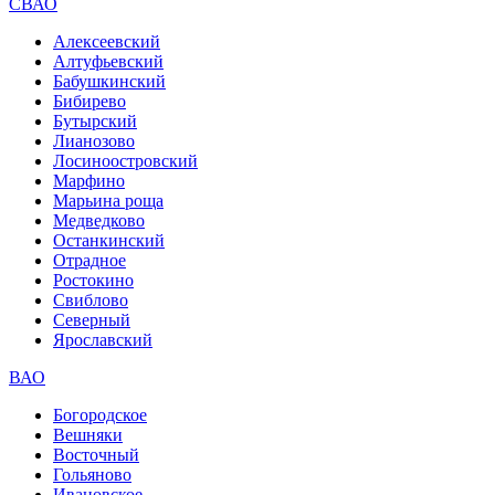
СВАО
Алексеевский
Алтуфьевский
Бабушкинский
Бибирево
Бутырский
Лианозово
Лосиноостровский
Марфино
Марьина роща
Медведково
Останкинский
Отрадное
Ростокино
Свиблово
Северный
Ярославский
ВАО
Богородское
Вешняки
Восточный
Гольяново
Ивановское