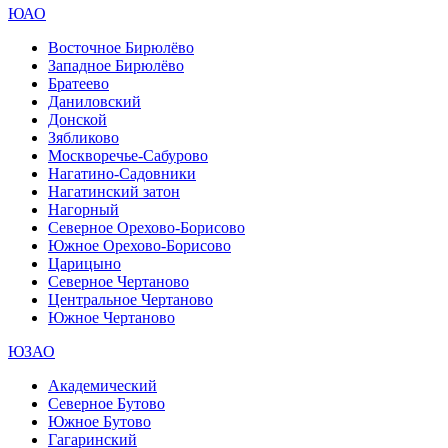
ЮАО
Восточное Бирюлёво
Западное Бирюлёво
Братеево
Даниловский
Донской
Зябликово
Москворечье-Сабурово
Нагатино-Садовники
Нагатинский затон
Нагорный
Северное Орехово-Борисово
Южное Орехово-Борисово
Царицыно
Северное Чертаново
Центральное Чертаново
Южное Чертаново
ЮЗАО
Академический
Северное Бутово
Южное Бутово
Гагаринский