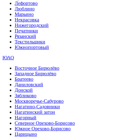
Лефортово
Люблино
Марьино
Некрасовка
Нижегородский
Печатники
Рязанский
Текстильщики
Южнопортовый
ЮАО
Восточное Бирюлёво
Западное Бирюлёво
Братеево
Даниловский
Донской
Зябликово
Москворечье-Сабурово
Нагатино-Садовники
Нагатинский затон
Нагорный
Северное Орехово-Борисово
Южное Орехово-Борисово
Царицыно