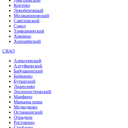
Дмитровский
Коптево
Левобережный
Молжаниновский
Савёловский
Сокол
Тимирязевский
Ховрино
Хорошёвский
СВАО
Алексеевский
Алтуфьевский
Бабушкинский
Бибирево
Бутырский
Лианозово
Лосиноостровский
Марфино
Марьина роща
Медведково
Останкинский
Отрадное
Ростокино
Свиблово