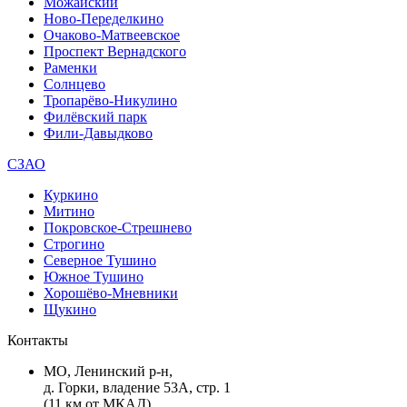
Можайский
Ново-Переделкино
Очаково-Матвеевское
Проспект Вернадского
Раменки
Солнцево
Тропарёво-Никулино
Филёвский парк
Фили-Давыдково
СЗАО
Куркино
Митино
Покровское-Стрешнево
Строгино
Северное Тушино
Южное Тушино
Хорошёво-Мневники
Щукино
Контакты
МО, Ленинский р-н,
д. Горки, владение 53А, стр. 1
(11 км от МКАД)