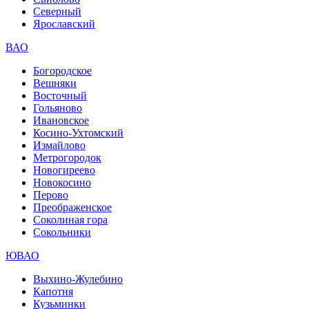
Северный
Ярославский
ВАО
Богородское
Вешняки
Восточный
Гольяново
Ивановское
Косино-Ухтомский
Измайлово
Метрогородок
Новогиреево
Новокосино
Перово
Преображенское
Соколиная гора
Сокольники
ЮВАО
Выхино-Жулебино
Капотня
Кузьминки