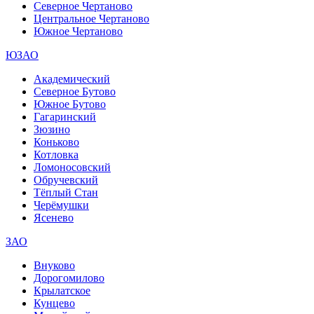
Северное Чертаново
Центральное Чертаново
Южное Чертаново
ЮЗАО
Академический
Северное Бутово
Южное Бутово
Гагаринский
Зюзино
Коньково
Котловка
Ломоносовский
Обручевский
Тёплый Стан
Черёмушки
Ясенево
ЗАО
Внуково
Дорогомилово
Крылатское
Кунцево