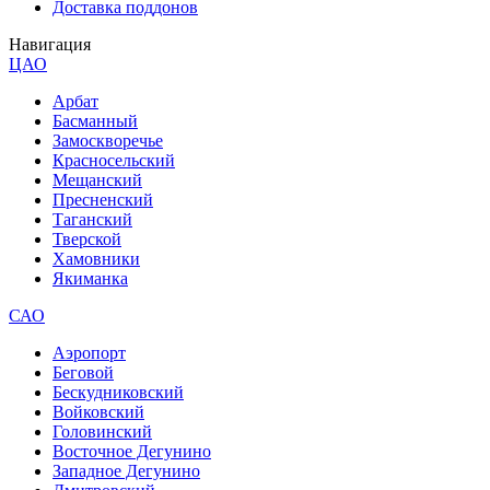
Доставка поддонов
Навигация
ЦАО
Арбат
Басманный
Замоскворечье
Красносельский
Мещанский
Пресненский
Таганский
Тверской
Хамовники
Якиманка
САО
Аэропорт
Беговой
Бескудниковский
Войковский
Головинский
Восточное Дегунино
Западное Дегунино