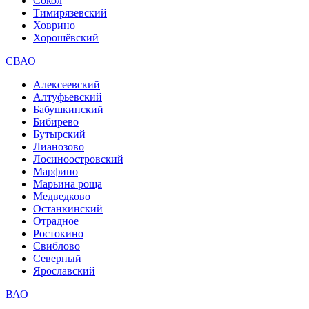
Сокол
Тимирязевский
Ховрино
Хорошёвский
СВАО
Алексеевский
Алтуфьевский
Бабушкинский
Бибирево
Бутырский
Лианозово
Лосиноостровский
Марфино
Марьина роща
Медведково
Останкинский
Отрадное
Ростокино
Свиблово
Северный
Ярославский
ВАО