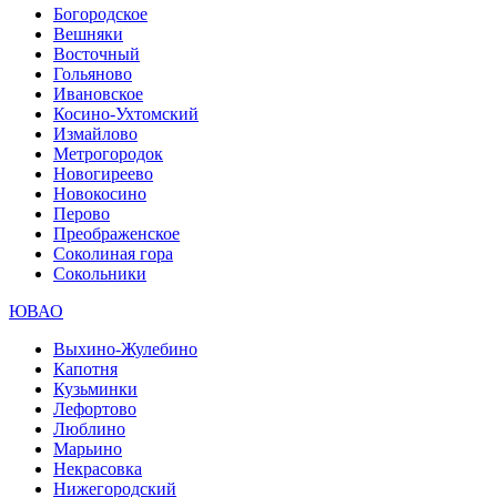
Богородское
Вешняки
Восточный
Гольяново
Ивановское
Косино-Ухтомский
Измайлово
Метрогородок
Новогиреево
Новокосино
Перово
Преображенское
Соколиная гора
Сокольники
ЮВАО
Выхино-Жулебино
Капотня
Кузьминки
Лефортово
Люблино
Марьино
Некрасовка
Нижегородский