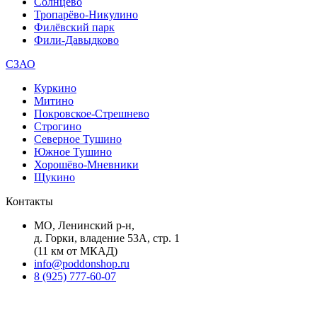
Солнцево
Тропарёво-Никулино
Филёвский парк
Фили-Давыдково
СЗАО
Куркино
Митино
Покровское-Стрешнево
Строгино
Северное Тушино
Южное Тушино
Хорошёво-Мневники
Щукино
Контакты
МО, Ленинский р-н,
д. Горки, владение 53А, стр. 1
(11 км от МКАД)
info@poddonshop.ru
8 (925) 777-60-07