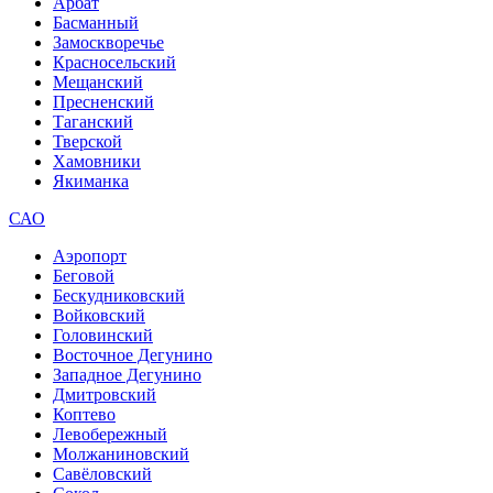
Арбат
Басманный
Замоскворечье
Красносельский
Мещанский
Пресненский
Таганский
Тверской
Хамовники
Якиманка
САО
Аэропорт
Беговой
Бескудниковский
Войковский
Головинский
Восточное Дегунино
Западное Дегунино
Дмитровский
Коптево
Левобережный
Молжаниновский
Савёловский