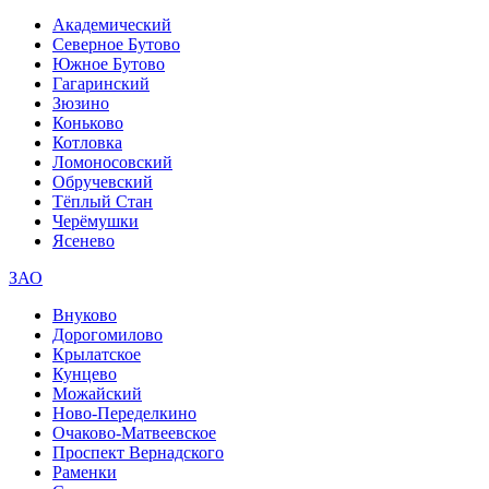
Академический
Северное Бутово
Южное Бутово
Гагаринский
Зюзино
Коньково
Котловка
Ломоносовский
Обручевский
Тёплый Стан
Черёмушки
Ясенево
ЗАО
Внуково
Дорогомилово
Крылатское
Кунцево
Можайский
Ново-Переделкино
Очаково-Матвеевское
Проспект Вернадского
Раменки