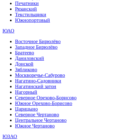
Печатники
Рязанский
Текстильщики
Южнопортовый
ЮАО
Восточное Бирюлёво
Западное Бирюлёво
Братеево
Даниловский
Донской
Зябликово
Москворечье-Сабурово
Нагатино-Садовники
Нагатинский затон
Нагорный
Северное Орехово-Борисово
Южное Орехово-Борисово
Царицыно
Северное Чертаново
Центральное Чертаново
Южное Чертаново
ЮЗАО